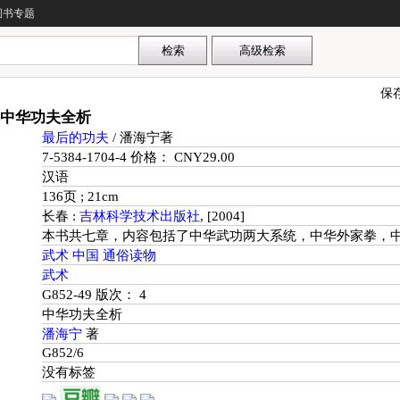
图书专题
保
中华功夫全析
最后的功夫
/ 潘海宁著
7-5384-1704-4 价格： CNY29.00
汉语
136页 ; 21cm
长春 :
吉林科学技术出版社
, [2004]
本书共七章，内容包括了中华武功两大系统，中华外家拳，
武术
中国
通俗读物
武术
G852-49 版次： 4
中华功夫全析
潘海宁
著
G852/6
没有标签