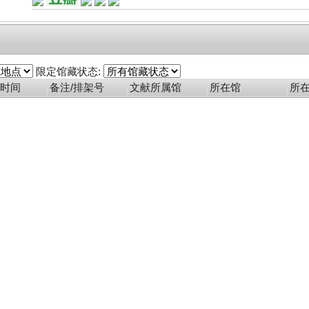
限定馆藏状态:
时间
备注/排架号
文献所属馆
所在馆
所