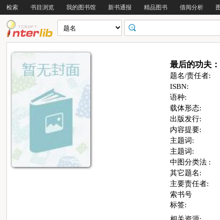
检索
书目浏览
我的图书馆
新书通报
精品图书
借阅分析
最后的功夫：
题名/责任者:
ISBN:
语种:
载体形态:
出版发行:
内容提要:
主题词:
主题词:
中图分类法 :
其它题名:
主要责任者:
索书号
标签:
相关资源: