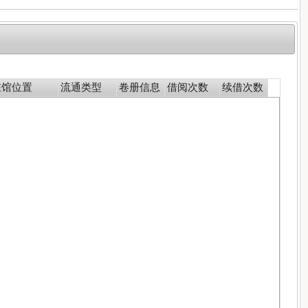
在馆位置
流通类型
卷册信息
借阅次数
续借次数