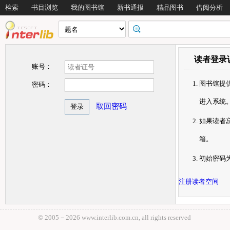
检索
书目浏览
我的图书馆
新书通报
精品图书
借阅分析
读者登录
账号：
图书馆提
密码：
进入系统
取回密码
如果读者忘
箱。
初始密码为6
注册读者空间
© 2005－
2026 www.interlib.com.cn, all rights reserved