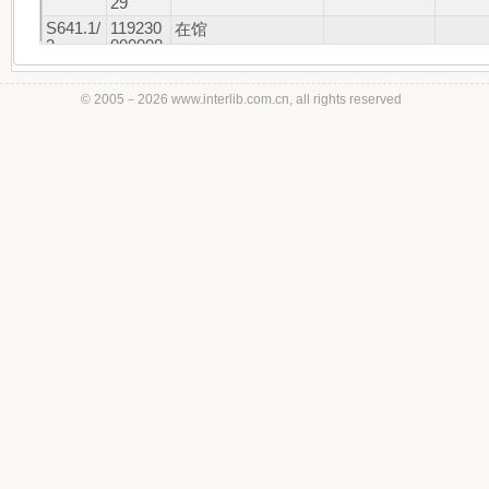
29
S641.1/
119230
在馆
2
000008
99
© 2005－
2026 www.interlib.com.cn, all rights reserved