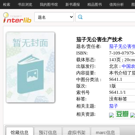
检索
书目浏览
我的图书馆
新书通报
精品图书
借阅分析
图
茄子无公害生产技术
题名/责任者:
茄子无公害
ISBN:
7-109-079
载体形态:
143页 ; 20cm
出版发行:
北京 :
中国
内容提要:
本书介绍了
S641.1
中图分类法 :
版次:
1版
S641.1/1
索书号
标签:
没有标签
相关主题:
茄子
相关资源:
馆藏信息
预订信息
虚拟书架
marc信息