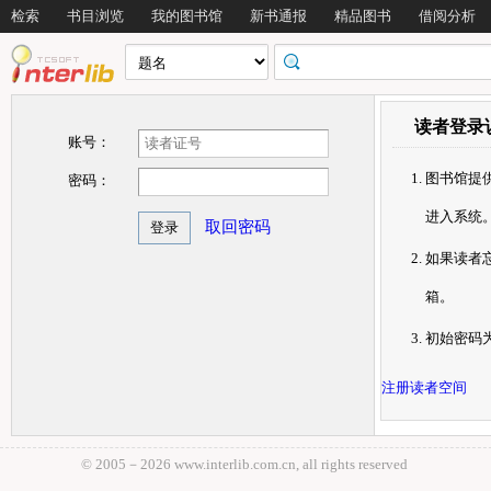
检索
书目浏览
我的图书馆
新书通报
精品图书
借阅分析
读者登录
账号：
图书馆提
密码：
进入系统
取回密码
如果读者忘
箱。
初始密码为6
注册读者空间
© 2005－
2026 www.interlib.com.cn, all rights reserved