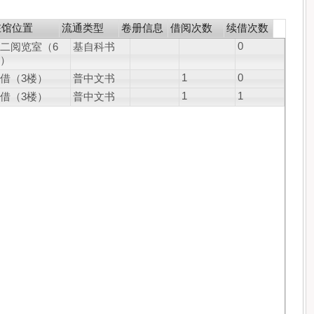
在馆位置
流通类型
卷册信息
借阅次数
续借次数
0
二阅览室（6
基自科书
）
1
0
借（3楼）
普中文书
1
1
借（3楼）
普中文书