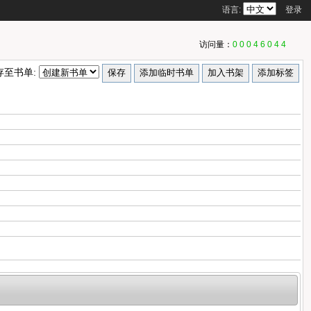
语言:
登录
访问量：
00046044
存至书单: