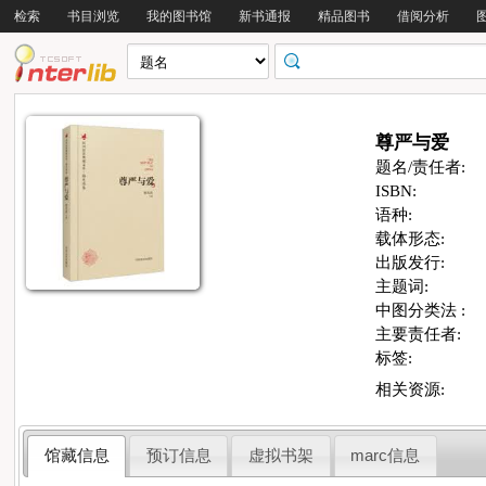
检索
书目浏览
我的图书馆
新书通报
精品图书
借阅分析
尊严与爱
题名/责任者:
ISBN:
语种:
载体形态:
出版发行:
主题词:
中图分类法 :
主要责任者:
标签:
相关资源:
馆藏信息
预订信息
虚拟书架
marc信息