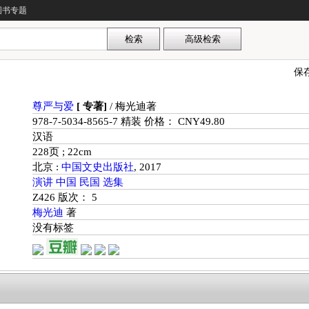
图书专题
保
尊严与爱
[ 专著]
/ 梅光迪著
978-7-5034-8565-7 精装 价格： CNY49.80
汉语
228页 ; 22cm
北京 :
中国文史出版社
, 2017
演讲
中国
民国
选集
Z426 版次： 5
梅光迪
著
没有标签